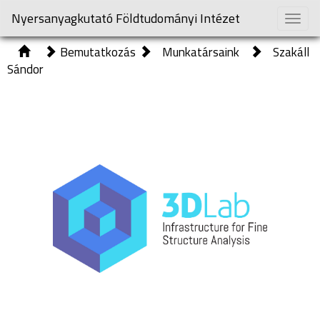
Nyersanyagkutató Földtudományi Intézet
Toggle
naviga
Bemutatkozás
Munkatársaink
Szakáll
Sándor